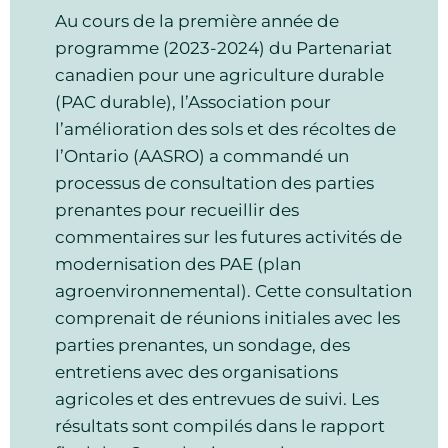
01
agroenvironnemental (Jour 1)
Au cours de la première année de
Sep
programme (2023-2024) du Partenariat
Atelier
355644 35th Line, Embro,
canadien pour une agriculture durable
Ontario
(PAC durable), l’Association pour
l’amélioration des sols et des récoltes de
10:00am - 03:00pm ● Comté : Oxford ●
l’Ontario (AASRO) a commandé un
Embro Ontario
processus de consultation des parties
prenantes pour recueillir des
Atelier de (PAE) plan
commentaires sur les futures activités de
10
agroenvironnemental (Jour 2)
modernisation des PAE (plan
agroenvironnemental). Cette consultation
Sep
Atelier
355644 35th Line, Embro,
comprenait de réunions initiales avec les
Ontario
parties prenantes, un sondage, des
entretiens avec des organisations
10:00am - 03:00pm ● Comté : Oxford ●
agricoles et des entrevues de suivi. Les
Embro Ontario
résultats sont compilés dans le rapport