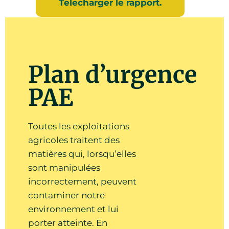
Telecharger le rapport.
Atelier de (PAE) plan
22
agroenvironnemental (Jour 1)
Sep
Atelier
Plan d’urgence
55 Stover Street South, Norwich,
PAE
Ontario
10:00am - 03:00pm ● Comté : Oxford ●
Norwich Ontario
Toutes les exploitations
agricoles traitent des
matières qui, lorsqu’elles
PAE virtuel (Deux Sessions)
23
sont manipulées
(Jour 2)
incorrectement, peuvent
Sep
Aucune disponibilité
Atelier
contaminer notre
EN LIGNE, TÉLÉCOMMANDE
environnement et lui
07:00pm - 09:30pm ● TÉLÉCOMMANDE
porter atteinte. En