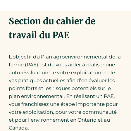
EN LIGNE, TÉLÉCOMMANDE
07:00pm - 09:30pm ● TÉLÉCOMMANDE
Section du cahier de
travail du PAE
Atelier de (PAE) plan
22
agroenvironnemental (Jour 1)
Oct
Atelier
L’objectif du Plan agroenvironnemental de la
22 Florapine Road, Floradale,
ferme (PAE) est de vous aider à réaliser une
Ontario
auto-évaluation de votre exploitation et de
vos pratiques actuelles afin d’en évaluer les
10:00am - 03:00pm ● Comté : Waterloo ●
points forts et les risques potentiels sur le
Floradale Ontario
plan environnemental. En réalisant un PAE,
vous franchissez une étape importante pour
Atelier de (PAE) plan
votre exploitation, pour votre communauté
29
agroenvironnemental (Jour 2)
et pour l’environnement en Ontario et au
Oct
Canada.
Atelier