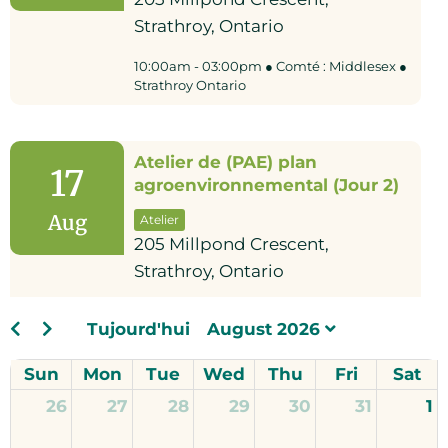
Strathroy, Ontario
10:00am - 03:00pm ● Comté : Middlesex ●
Strathroy Ontario
Atelier de (PAE) plan
17
agroenvironnemental (Jour 2)
Aug
Atelier
205 Millpond Crescent,
Strathroy, Ontario
10:00am - 03:00pm ● Comté : Middlesex ●
Tujourd'hui
August 2026
Strathroy Ontario
Sun
Mon
Tue
Wed
Thu
Fri
Sat
26
27
28
29
30
31
1
Atelier de (PAE) plan
18
agroenvironnemental (Jour 1)