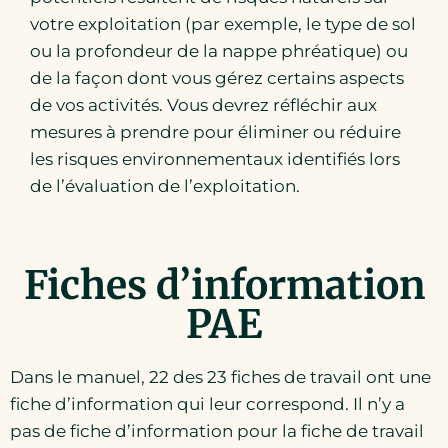
Nov
Atelier
votre exploitation (par exemple, le type de sol
1 arena avenue, Matheson,
ou la profondeur de la nappe phréatique) ou
Ontario
de la façon dont vous gérez certains aspects
10:00am - 03:00pm ● Comté : Cochrane ●
de vos activités. Vous devrez réfléchir aux
Matheson Ontario
mesures à prendre pour éliminer ou réduire
les risques environnementaux identifiés lors
de l’évaluation de l’exploitation.
Atelier de (PAE) plan
10
agroenvironnemental (Jour 2)
Nov
Atelier
Mitchell, Mitchell, Ontario
Fiches d’information
PAE
10:00am - 03:00pm ● Comté : Perth ●
Mitchell Ontario
Dans le manuel, 22 des 23 fiches de travail ont une
fiche d’information qui leur correspond. Il n’y a
Atelier de (PAE) plan
12
agroenvironnemental (Jour 1)
pas de fiche d’information pour la fiche de travail