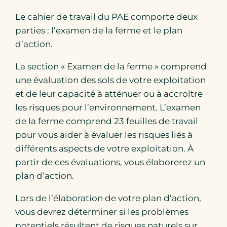
22 Florapine Road, Floradale,
Le cahier de travail du PAE comporte deux
Ontario
parties : l’examen de la ferme et le plan
10:00am - 03:00pm ● Comté : Waterloo ●
d’action.
Floradale Ontario
La section « Examen de la ferme » comprend
une évaluation des sols de votre exploitation
Atelier de (PAE) plan
03
et de leur capacité à atténuer ou à accroître
agroenvironnemental (Jour 1)
les risques pour l’environnement. L’examen
Nov
Atelier
de la ferme comprend 23 feuilles de travail
Mitchell, Mitchell, Ontario
pour vous aider à évaluer les risques liés à
différents aspects de votre exploitation. À
10:00am - 03:00pm ● Comté : Perth ●
Mitchell Ontario
partir de ces évaluations, vous élaborerez un
plan d’action.
Lors de l’élaboration de votre plan d’action,
Atelier de (PAE) plan
09
agroenvironnemental (Jour 1)
vous devrez déterminer si les problèmes
potentiels résultent de risques naturels sur