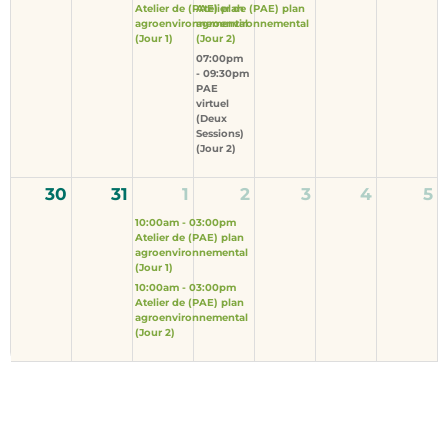
Aug
Atelier de (PAE) plan 
Atelier de (PAE) plan 
Atelier
agroenvironnemental 
agroenvironnemental 
630 Trinity Rd S, Jerseyville,
(Jour 1)
(Jour 2)
07:00pm 
Ontario
- 09:30pm

PAE 
10:00am - 03:00pm ● Comté : Hamilton ●
virtuel 
(Deux 
Jerseyville Ontario
Sessions) 
(Jour 2)
30
31
1
2
3
4
5
Atelier de (PAE) plan
26
agroenvironnemental (Jour 2)
10:00am - 03:00pm

Atelier de (PAE) plan 
Aug
agroenvironnemental 
Atelier
(Jour 1)
To be determined, Clinton,
10:00am - 03:00pm

Atelier de (PAE) plan 
Ontario
agroenvironnemental 
(Jour 2)
10:00am - 03:00pm ● Comté : Huron ●
Clinton Ontario
PAE virtuel (Deux Sessions)