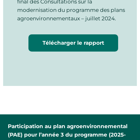
final des Consultations sur la
Atelier de (PAE) plan
modernisation du programme des plans
10
agroenvironnemental (Jour 1)
agroenvironnementaux – juillet 2024.
Sep
Atelier
32 Seneca Road, Leamington,
Télécharger le rapport
Ontario
10:00am - 03:00pm ● Comté : Essex ●
Leamington Ontario
Atelier de (PAE) plan
14
agroenvironnemental (Jour 1)
Sep
Atelier
380 Colonnade Drive,
Kemptville, Ontario
Participation au plan agroenvironnemental
10:00am - 03:00pm ● Comté : Leeds &
(PAE) pour l’année 3 du programme (2025-
Grenville ● Kemptville Ontario