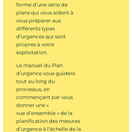
10:00am - 03:00pm ● Comté : Lambton ●
formé d’une série de
Alvinston Ontario
plans qui vous aident à
vous préparer aux
différents types
Atelier de (PAE) plan
28
d’urgences qui sont
agroenvironnemental (Jour 2)
propres à votre
Sep
Atelier
exploitation.
380 Colonnade Drive,
Kemptville, Ontario
Le manuel du Plan
d’urgence vous guidera
10:00am - 03:00pm ● Comté : Leeds &
Grenville ● Kemptville Ontario
tout au long du
processus, en
commençant par vous
Atelier de (PAE) plan
28
donner une «
agroenvironnemental (Jour 2)
vue d’ensemble » de la
Sep
Atelier
planification des mesures
55 Stover Street South, Norwich,
d’urgence à l’échelle de la