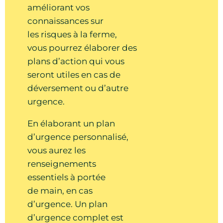
améliorant vos
connaissances sur
Atelier de (PAE) plan
les risques à la ferme,
24
agroenvironnemental (Jour 2)
vous pourrez élaborer des
Sep
Atelier
plans d’action qui vous
32 Seneca Road, Leamington,
seront utiles en cas de
Ontario
déversement ou d’autre
urgence.
10:00am - 03:00pm ● Comté : Essex ●
Leamington Ontario
En élaborant un plan
d’urgence personnalisé,
vous aurez les
Atelier de (PAE) plan
25
renseignements
agroenvironnemental (Jour 2)
essentiels à portée
Sep
Atelier
de main, en cas
3310 Walnut Street, Alvinston,
d’urgence. Un plan
Ontario
d’urgence complet est