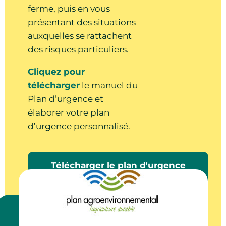
Ontario
ferme, puis en vous
présentant des situations
10:00am - 03:00pm ● Comté : Oxford ●
Norwich Ontario
auxquelles se rattachent
des risques particuliers.
Cliquez pour
Atelier de (PAE) plan
07
agroenvironnemental (Jour 1)
télécharger
le manuel du
Plan d’urgence et
Oct
Atelier
élaborer votre plan
To be determined, Mount
d’urgence personnalisé.
Forest, Ontario
10:30am - 03:30pm ● Comté : Wellington ●
Mount Forest Ontario
Télécharger le plan d'urgence
PAE
Atelier de (PAE) plan
14
agroenvironnemental (Jour 2)
Atelier