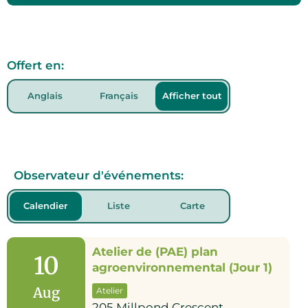
Offert en:
Anglais
Français
Afficher tout
Observateur d'événements:
Calendier
Liste
Carte
Atelier de (PAE) plan
10
agroenvironnemental (Jour 1)
Aug
Atelier
205 Millpond Crescent,