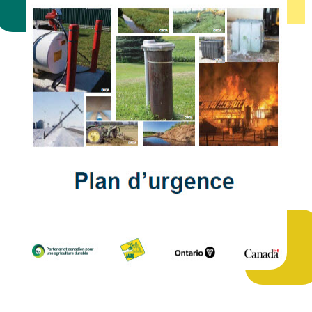
Oct
To be determined, Mount
Forest, Ontario
10:30am - 03:30pm ● Comté : Wellington ●
Mount Forest Ontario
PAE virtuel (Deux Sessions)
14
(Jour 1)
Oct
Atelier
EN LIGNE, TÉLÉCOMMANDE
07:00pm - 09:30pm ● TÉLÉCOMMANDE
PAE virtuel (Deux Sessions)
21
(Jour 2)
Oct
Atelier