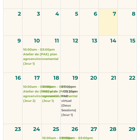
Aug
Atelier
To be determined, Clinton,
2
3
4
5
6
7
8
Ontario
10:00am - 03:00pm ● Comté : Huron ●
Clinton Ontario
9
10
11
12
13
14
15
10:00am - 03:00pm

Atelier de (PAE) plan 
agroenvironnemental 
PAE virtuel (Deux Sessions)
(Jour 1)
19
(Jour 1)
16
17
18
19
20
21
22
Aug
Aucune disponibilité
Atelier
10:00am - 03:00pm

10:00am - 03:00pm

07:00pm 
EN LIGNE, TÉLÉCOMMANDE
Atelier de (PAE) plan 
Atelier de (PAE) plan 
- 09:30pm

agroenvironnemental 
agroenvironnemental 
PAE 
(Jour 2)
(Jour 1)
virtuel 
07:00pm - 09:30pm ● TÉLÉCOMMANDE
(Deux 
Sessions) 
(Jour 1)
Atelier de (PAE) plan
25
23
24
25
26
27
28
29
agroenvironnemental (Jour 1)
10:00am - 03:00pm

10:00am - 03:00pm
