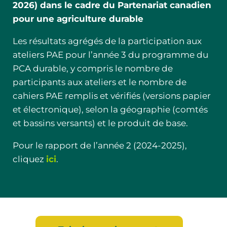
2026) dans le cadre du Partenariat canadien
pour une agriculture durable
PAE virtuel (Deux Sessions)
Les résultats agrégés de la participation aux
16
(Jour 1)
ateliers PAE pour l’année 3 du programme du
Sep
Aucune disponibilité
Atelier
PCA durable, y compris le nombre de
EN LIGNE, TÉLÉCOMMANDE
participants aux ateliers et le nombre de
cahiers PAE remplis et vérifiés (versions papier
07:00pm - 09:30pm ● TÉLÉCOMMANDE
et électronique), selon la géographie (comtés
et bassins versants) et le produit de base.
Atelier de (PAE) plan
18
Pour le rapport de l’année 2 (2024-2025),
agroenvironnemental (Jour 1)
cliquez
ici
.
Sep
Atelier
3310 Walnut Street, Alvinston,
Ontario
10:00am - 03:00pm ● Comté : Lambton ●
Alvinston Ontario