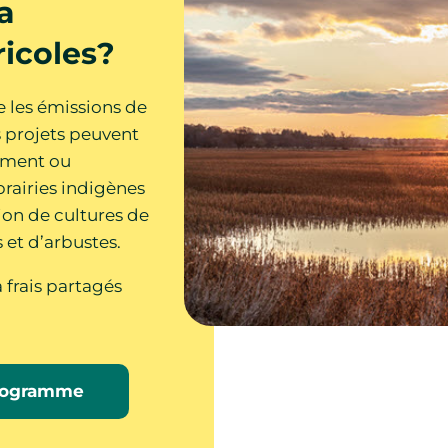
a
ricoles?
e les émissions de
s projets peuvent
gement ou
prairies indigènes
ion de cultures de
 et d’arbustes.
 frais partagés
 programme