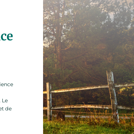
nce
lience
. Le
et de