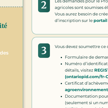
Les demandes pour le Pro
2
agricoles sont soumises 
Vous aurez besoin de crée
d’inscription sur le
portail
ité
Vous devez soumettre ce q
3
 des
Formulaire de dema
Numéro d’identificati
détails, visitez
REGIS
(ontariopid.com/fr-
Certificat d’achèvem
agroenvironnement
Documentation pour 
(seulement si un num