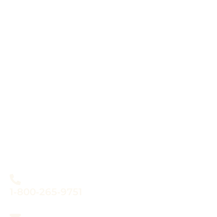
Restez au courant!
Inscrivez-vous à la liste
d’envoi des programmes
de l’AASRO.
S’INSCRIRE
Avez-vous des questions
sur le LEADS?
1‐800‐265‐9751